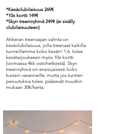
*Kesäclubilaisuus 269€
*10x kortti 149€
*Skyn treeniryhmä 249€ (ei sisälly
clubilaisuuteen)
Ahkeran treenaajan valinta on
kesäclubilaisuus, jolla treenaat kaikilla
tunneillamme koko kesän!
1.6. tulee
kesätarjoukseen myös 10x kortti
(voimassa 4kk ostohetkestä). Skyn
treeniryhmä on ensisijaisesti koko
kurssin varanneille, mutta jos tuntien
peruutuksia tulee, pääsevät muutkin
mukaan 30€/kerta.