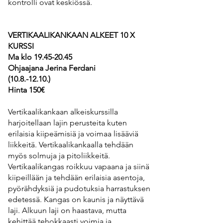
kontrolli ovat keskiössä.
VERTIKAALIKANKAAN ALKEET 10 X
KURSSI
Ma klo
19.45-20.45
Ohjaajana Jerina Ferdani
(10.8.-12.10
.)
Hinta 150€
Vertikaalikankaan alkeiskurssilla
harjoitellaan lajin perusteita kuten
erilaisia kiipeämisiä ja voimaa lisääviä
liikkeitä. Vertikaalikankaalla tehdään
myös solmuja ja pitoliikkeitä.
Vertikaalikangas roikkuu vapaana ja siinä
kiipeillään ja tehdään erilaisia asentoja,
pyörähdyksiä ja pudotuksia harrastuksen
edetessä. Kangas on kaunis ja näyttävä
laji. Alkuun laji on haastava, mutta
kehittää tehokkaasti voimia ja