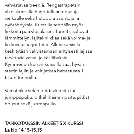
vahvistavaa treeniä. Rengastrapetsin
alkeiskurssilla harjoitellaan nousuja
renkaalle sekä helppoja asentoja ja
pyörähdyksiä. Kurssilla tehdään myös
liikkeitä pää ylösalaisin. Tunnit sisältävät
lämmittelyn, lajitekniikkaa sekä voima- ja
liikkuvuusharjoitteita. Alkeiskurssilla
keskitytään vahvistamaan erityisesti lajissa
tarvittavia vatsa- ja käsilihaksia.
Kymmenen kerran kurssilla saat hyvän
startin lajiin ja voit jatkaa harrastusta 1
tason tunneilla.
​Varusteiksi selän peittävä paita tai
jumppapuku, pitkähihainen paita, pitkät
housut sekä juomapullo.
TANKOTANSSIN ALKEET 5 X KURSSI
La klo
14.15-15.15