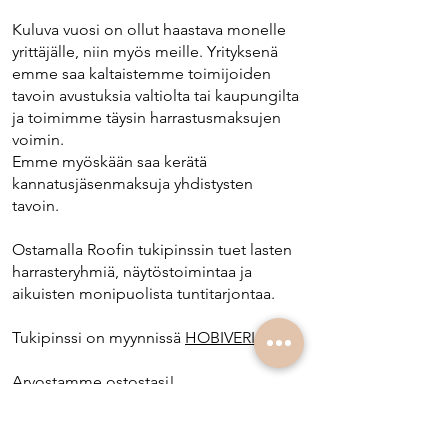
Kuluva vuosi on ollut haastava monelle
yrittäjälle, niin myös meille. Yrityksenä
emme saa kaltaistemme toimijoiden
tavoin avustuksia valtiolta tai kaupungilta
ja toimimme täysin harrastusmaksujen
voimin.
Emme myöskään saa kerätä
kannatusjäsenmaksuja yhdistysten
tavoin.
Ostamalla Roofin tukipinssin tuet lasten
harrasteryhmiä, näytöstoimintaa ja
aikuisten monipuolista tuntitarjontaa.
Tukipinssi on myynnissä
HOBIVERISSA
Arvostamme ostostasi!