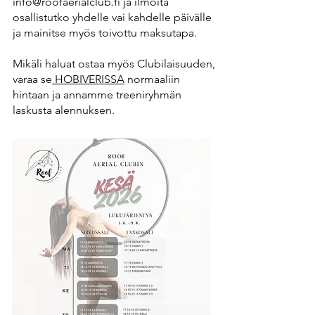
info@roofaerialclub.fi
ja ilmoita
osallistutko yhdelle vai kahdelle päivälle
ja mainitse myös toivottu maksutapa.
Mikäli haluat ostaa myös Clubilaisuuden,
varaa se
HOBIVERISSA
normaaliin
hintaan ja annamme treeniryhmän
laskusta alennuksen.