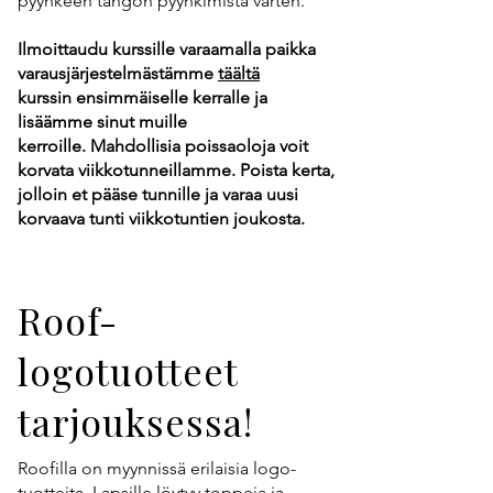
pyyhkeen tangon pyyhkimistä varten.
Ilmoittaudu kurssille varaamalla paikka
varausjärjestelmästämme
täältä
kurssin ensimmäiselle kerralle ja
lisäämme sinut muille
kerroille.
Mahdollisia poissaoloja voit
korvata viikkotunneillamme. Poista kerta,
jolloin et pääse tunnille ja varaa uusi
korvaava tunti viikkotuntien joukosta.
Roof-
logotuotteet
tarjouksessa!
Roofilla on myynnissä erilaisia logo-
tuotteita. Lapsille löytyy toppeja ja