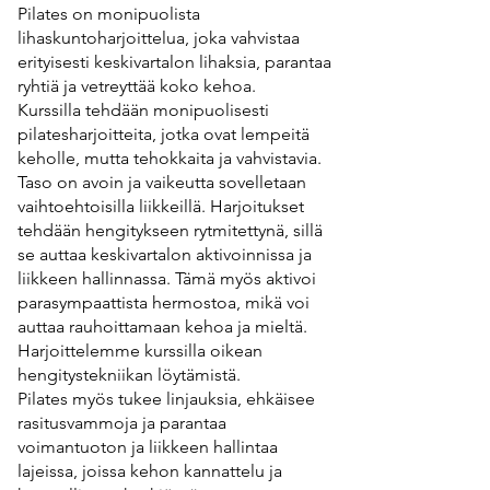
Pilates on monipuolista
lihaskuntoharjoittelua, joka vahvistaa
erityisesti keskivartalon lihaksia, parantaa
ryhtiä ja vetreyttää koko kehoa.
Kurssilla tehdään monipuolisesti
pilatesharjoitteita, jotka ovat lempeitä
keholle, mutta tehokkaita ja vahvistavia.
Taso on avoin ja vaikeutta sovelletaan
vaihtoehtoisilla liikkeillä. Harjoitukset
tehdään hengitykseen rytmitettynä, sillä
se auttaa keskivartalon aktivoinnissa ja
liikkeen hallinnassa. Tämä myös aktivoi
parasympaattista hermostoa, mikä voi
auttaa rauhoittamaan kehoa ja mieltä.
Harjoittelemme kurssilla oikean
hengitystekniikan löytämistä.
Pilates myös tukee linjauksia, ehkäisee
rasitusvammoja ja parantaa
voimantuoton ja liikkeen hallintaa
lajeissa, joissa kehon kannattelu ja