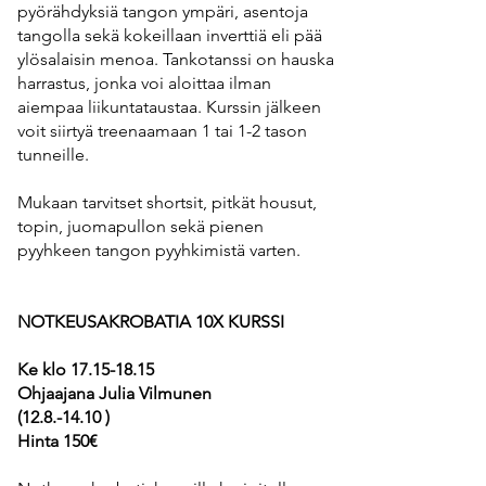
pyörähdyksiä tangon ympäri, asentoja
tangolla sekä kokeillaan inverttiä eli pää
ylösalaisin menoa. Tankotanssi on hauska
harrastus, jonka voi aloittaa ilman
aiempaa liikuntataustaa. Kurssin jälkeen
voit siirtyä treenaamaan 1 tai 1-2 tason
tunneille.
Mukaan tarvitset shortsit, pitkät housut,
topin, juomapullon sekä pienen
pyyhkeen tangon pyyhkimistä varten.
NOTKEUSAKROBATIA 10X KURSSI
Ke klo
17.15-18.15
Ohjaajana Julia Vilmunen
(12.8.-14.10
)
Hinta 150€