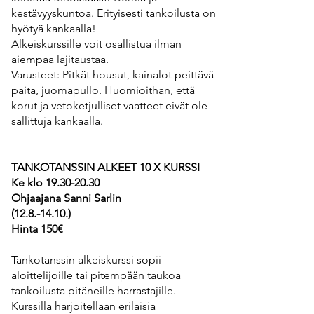
kestävyyskuntoa. Erityisesti tankoilusta on
hyötyä kankaalla!
Alkeiskurssille voit osallistua ilman
aiempaa lajitaustaa.
Varusteet: Pitkät housut, kainalot peittävä
paita, juomapullo. Huomioithan, että
korut ja vetoketjulliset vaatteet eivät ole
sallittuja kankaalla.
TANKOTANSSIN ALKEET 10 X KURSSI
Ke klo
19.30-20.30
Ohjaajana Sanni Sarlin
(12.8.-14.10
.)
Hinta 150€
Tankotanssin alkeiskurssi sopii
aloittelijoille tai pitempään taukoa
tankoilusta pitäneille harrastajille.
Kurssilla harjoitellaan erilaisia