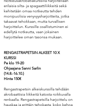
Notkeusakrobatiakurssilla harjoitellaan
erilaisia silta- ja spagaattiliikkeitä sekä
kehitetään omaa notkeutta tehden
monipuolisia venyvyysharjoitteita, jotka
takaavat tehokkaan, mutta turvallisen
harjoittelun. Kurssille osallistuminen ei
edellytä notkeutta, vaan jokainen
harjoittelee oman tasonsa mukaan.
RENGASTRAPETSIN ALKEET 10 X
KURSSI
Pe klo 19-20
Ohjaajana Sanni Sarlin
(14.8.-16.10
.)
Hinta 150€
Rengastrapetsin alkeiskurssilla tehdään
akrobaattisia liikkeitä katosta roikkuvalla
renkaalla. Rengastrapetsilla harjoittelu on
hauskaa ja erittäin tehokasta, koko kehoa