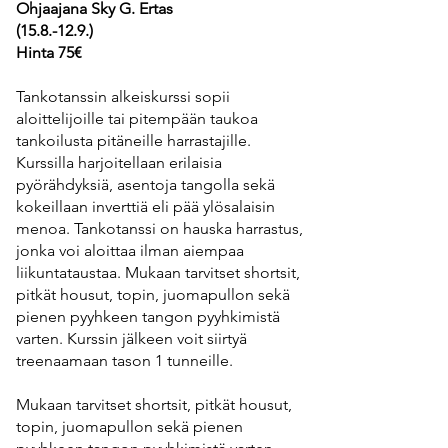
Ohjaajana Sky G. Ertas
(15.8.-12.9.)
Hinta 75€
Tankotanssin alkeiskurssi sopii
aloittelijoille tai pitempään taukoa
tankoilusta pitäneille harrastajille.
Kurssilla harjoitellaan erilaisia
pyörähdyksiä, asentoja tangolla sekä
kokeillaan inverttiä eli pää ylösalaisin
menoa. Tankotanssi on hauska harrastus,
jonka voi aloittaa ilman aiempaa
liikuntataustaa. Mukaan tarvitset shortsit,
pitkät housut, topin, juomapullon sekä
pienen pyyhkeen tangon pyyhkimistä
varten. Kurssin jälkeen voit siirtyä
treenaamaan tason 1 tunneille.
Mukaan tarvitset shortsit, pitkät housut,
topin, juomapullon sekä pienen