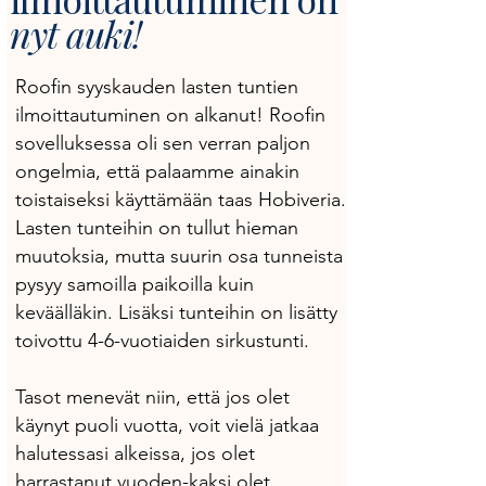
nyt auki!
Roofin syyskauden lasten tuntien
ilmoittautuminen on alkanut! Roofin
sovelluksessa oli sen verran paljon
ongelmia, että palaamme ainakin
toistaiseksi käyttämään taas Hobiveria.
Lasten tunteihin on tullut hieman
muutoksia, mutta suurin osa tunneista
pysyy samoilla paikoilla kuin
keväälläkin. Lisäksi tunteihin on lisätty
toivottu 4-6-vuotiaiden sirkustunti.
Tasot menevät niin, että jos olet
käynyt puoli vuotta, voit vielä jatkaa
halutessasi alkeissa, jos olet
harrastanut vuoden-kaksi olet