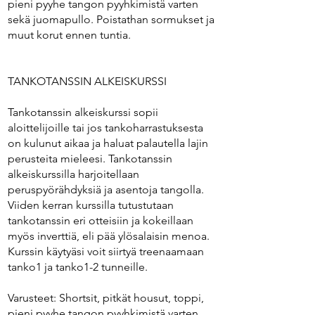
pieni pyyhe tangon pyyhkimistä varten
sekä juomapullo. Poistathan sormukset ja
muut korut ennen tuntia.
TANKOTANSSIN ALKEISKURSSI
Tankotanssin alkeiskurssi sopii
aloittelijoille tai jos tankoharrastuksesta
on kulunut aikaa ja haluat palautella lajin
perusteita mieleesi. Tankotanssin
alkeiskurssilla harjoitellaan
peruspyörähdyksiä ja asentoja tangolla.
Viiden kerran kurssilla tutustutaan
tankotanssin eri otteisiin ja kokeillaan
myös inverttiä, eli pää ylösalaisin menoa.
Kurssin käytyäsi voit siirtyä treenaamaan
tanko1 ja tanko1-2 tunneille.
Varusteet: Shortsit, pitkät housut, toppi,
pieni pyyhe tangon pyyhkimistä varten