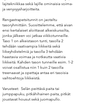
lajitekniikkaa sekä lajille ominaisia voima-
ja venyvyysharjoitteita.
Rengastrapetsitunnit on jaoteltu
tasoryhmittäin. Suosittelemme, että aivan
ensi kertalaiset aloittavat alkeiskurssilta,
jonka jälkeen voi jatkaa viikkotunneille.
Taso 1 on alkeistason tunti, tasolla 2
tehdään vaativampia liikkeitä sekä
liikeyhdistelmiä ja tasolla 3 tehdään
haastavia voimaa ja notkeutta vaativia
liikkeitä. Kahden tason tunneille esim. 1-2
voivat osallistua niin 1 kuin 2 tasoilla
treenaavat ja opettaja antaa eri tasoisia
vaihtoehtoja liikkeistä.
Varusteet: Selän peittävä paita tai
jumppapuku, pitkähihainen paita, pitkät
joustavat housut sekä juomapullo.