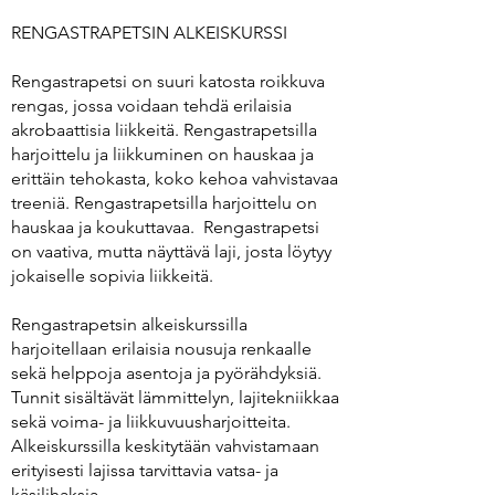
RENGASTRAPETSIN ALKEISKURSSI
Rengastrapetsi on suuri katosta roikkuva
rengas, jossa voidaan tehdä erilaisia
akrobaattisia liikkeitä. Rengastrapetsilla
harjoittelu ja liikkuminen on hauskaa ja
erittäin tehokasta, koko kehoa vahvistavaa
treeniä. Rengastrapetsilla harjoittelu on
hauskaa ja koukuttavaa. Rengastrapetsi
on vaativa, mutta näyttävä laji, josta löytyy
jokaiselle sopivia liikkeitä.
Rengastrapetsin alkeiskurssilla
harjoitellaan erilaisia nousuja renkaalle
sekä helppoja asentoja ja pyörähdyksiä.
Tunnit sisältävät lämmittelyn, lajitekniikkaa
sekä voima- ja liikkuvuusharjoitteita.
Alkeiskurssilla keskitytään vahvistamaan
erityisesti lajissa tarvittavia vatsa- ja
käsilihaksia.