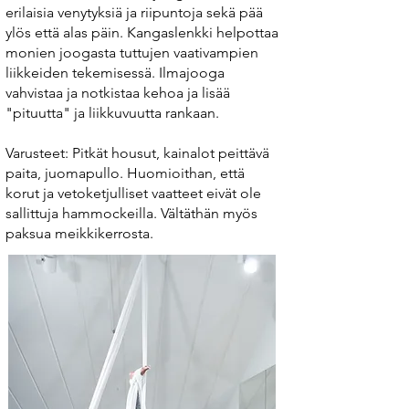
erilaisia venytyksiä ja riipuntoja sekä pää
ylös että alas päin. Kangaslenkki helpottaa
monien joogasta tuttujen vaativampien
liikkeiden tekemisessä. Ilmajooga
vahvistaa ja notkistaa kehoa ja lisää
"pituutta" ja liikkuvuutta rankaan.
Varusteet: Pitkät housut, kainalot peittävä
paita, juomapullo. Huomioithan, että
korut ja vetoketjulliset vaatteet eivät ole
sallittuja hammockeilla. Vältäthän myös
paksua meikkikerrosta.