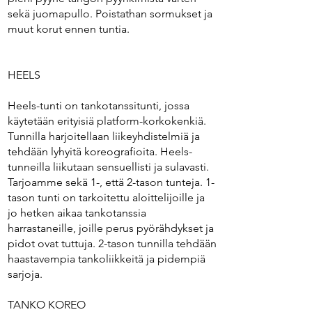
sekä juomapullo. Poistathan sormukset ja
muut korut ennen tuntia.
HEELS
Heels-tunti on tankotanssitunti, jossa
käytetään erityisiä platform-korkokenkiä.
Tunnilla harjoitellaan liikeyhdistelmiä ja
tehdään lyhyitä koreografioita. Heels-
tunneilla liikutaan sensuellisti ja sulavasti.
Tarjoamme sekä 1-, että 2-tason tunteja. 1-
tason tunti on tarkoitettu aloittelijoille ja
jo hetken aikaa tankotanssia
harrastaneille, joille perus pyörähdykset ja
pidot ovat tuttuja. 2-tason tunnilla tehdään
haastavempia tankoliikkeitä ja pidempiä
sarjoja.
TANKO KOREO