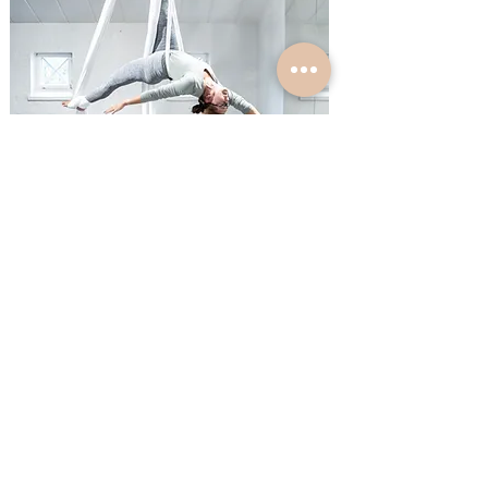
Vertikaalikangas
Vertikaalikangas roikkuu vapaana ja siinä
kiipeillään ja tehdään erilaisia asentoja,
pyörähdiksiä ja pudotuksia. Kangas
on
kaunis
ja näyttävä laji. Alkuun laji on
haastava, mutta kehittää tehokkaasti
voimia ja kestävyyskuntoa. Erityisesti