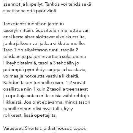
asennot ja kiipeilyt. Tankoa voi tehdä sekä
staattisena että pyörivänä.
Tankotanssitunnit on jaoteltu
tasoryhmittäin. Suosittelemme, että aivan
ensi kertalaiset aloittavat alkeiskurssilta,
jonka jälkeen voi jatkaa viikkotunneille.
Taso 1 on alkeistason tunti, tasolla 2
tehdään jo paljon inverttejä sekä pieniä
liikeyhdistelmiä, tasolla 3 tehdään jo
pidempiä pyörähdyssarjoja ja haastavia,
voimaa ja notkeutta vaativia liikkeitä.
Kahden tason tunneille esim. 1-2 voivat
osallistua niin 1 kuin 2 tasoilla treenaavat
ja opettaja antaa eri tasoisia vaihtoehtoja
liikkeistä. Jos olet epävarma, minkä tason
tunnille sinun olisi hyvä tulla, kysy
rohkeasti lisää opettajilta.
Varusteet: Shortsit, pitkät housut, toppi,