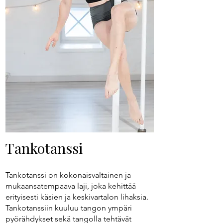
Tankotanssi
Tankotanssi on kokonaisvaltainen ja
mukaansatempaava laji, joka kehittää
erityisesti käsien ja keskivartalon lihaksia.
Tankotanssiin kuuluu tangon ympäri
pyörähdykset sekä tangolla tehtävät